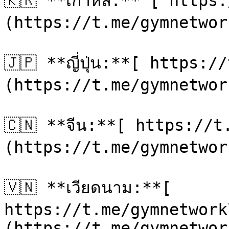
🇰🇷 **เกาหลี:** [ https
(https://t.me/gymnetwor
🇯🇵 **ญี่ปุ่น:**[ https:
(https://t.me/gymnetwor
🇨🇳 **จีน:**[ https://
(https://t.me/gymnetwor
🇻🇳 **เวียดนาม:**[ 
https://t.me/gymnetwork
(https://t.me/gymnetwor