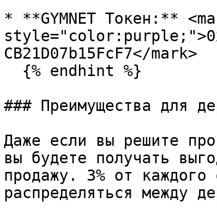
* **GYMNET Токен:** <mar
style="color:purple;">0
CB21D07b15FcF7</mark>

  {% endhint %}

### Преимущества для де
Даже если вы решите про
вы будете получать выго
продажу. 3% от каждого 