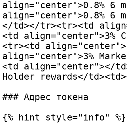
align="center">0.8% 6 m
align="center">0.8% 6 m
</td></tr><tr><td align
<td align="center">3% C
<tr><td align="center">
align="center">3% Marke
<td align="center"></td
Holder rewards</td><td>
### Адрес токена

{% hint style="info" %}
