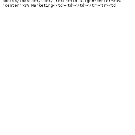
 pools</td><td></td></tr><tr><td align="center">3% 
="center">3% Marketing</td><td></td></tr><tr><td 