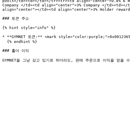
pools</td><td></td></tr><tr><td align="center">0.8% 6 m
Company </td><td align="center">3% Company </td><td></t
align="center"></td><td align="center">3% Holder reward
### 토큰 주소

{% hint style="info" %}

* **GYMNET 토큰:** <mark style="color:purple;">0x0012365
  {% endhint %}

### 홀더 이익
