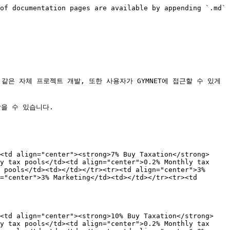
of documentation pages are available by appending `.md` 
같은 자체 프로젝트 개발, 또한 사용자가 GYMNET에 접근할 수 있게 
을 수 있습니다.

<td align="center"><strong>7% Buy Taxation</strong>
y tax pools</td><td align="center">0.2% Monthly tax 
 pools</td><td></td></tr><tr><td align="center">3% 
="center">3% Marketing</td><td></td></tr><tr><td 
><td align="center"><strong>10% Buy Taxation</strong>
y tax pools</td><td align="center">0.2% Monthly tax 