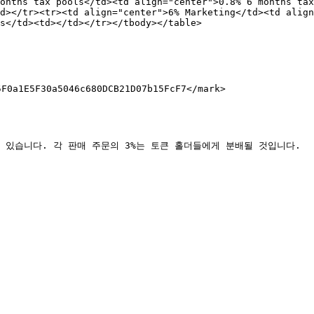
onths tax pools</td><td align="center">0.8% 6 months tax
d></tr><tr><td align="center">6% Marketing</td><td align
s</td><td></td></tr></tbody></table>

F0a1E5F30a5046c680DCB21D07b15FcF7</mark>
