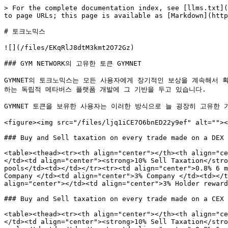
> For the complete documentation index, see [llms.txt](
to page URLs; this page is available as [Markdown](http
# 토크노믹스

![](/files/EKqRlJ8dtM3kmt2O72Gz)

### GYM NETWORK의 고유한 토큰 GYMNET

GYMNET의 토크노믹스는 모든 사용자에게 장기적인 보상을 계속해서 획득
하는 독립적 메타버스 플랫폼 개발에 그 기반을 두고 있습니다.

GYMNET 토큰을 보유한 사용자는 이러한 방식으로 늘 굉장히 고유한 
<figure><img src="/files/ljq1iCE7O6bnED22y9ef" alt=""><
### Buy and Sell taxation on every trade made on a DEX

<table><thead><tr><th align="center"></th><th align="ce
</td><td align="center"><strong>10% Sell Taxation</stro
pools</td><td></td></tr><tr><td align="center">0.8% 6 m
Company </td><td align="center">3% Company </td><td></t
align="center"></td><td align="center">3% Holder reward
### Buy and Sell taxation on every trade made on a CEX

<table><thead><tr><th align="center"></th><th align="ce
</td><td align="center"><strong>10% Sell Taxation</stro