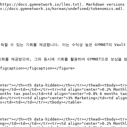
https://docs.gymnetwork.io/llms.txt). Markdown versions 
s://docs.gymnetwork.io/korean/undefined/tokenomics.md).

할 수 있는 기회를 제공합니다. 이는 수익성 높은 GYMNET의 Vault 
기회를 제공받으며, 그와 동시에 기회를 활용하여 GYMNET으로 보상을 받
figcaption></figcaption></figure>

nter"></th><th data-hidden></th></tr></thead><tbody><tr>
ng></td><td></td></tr><tr><td align="center">0.2% Monthl
onths tax pools</td><td align="center">0.8% 6 months tax
d></tr><tr><td align="center">3% Marketing</td><td align
s</td><td></td></tr></tbody></table>

nter"></th><th data-hidden></th></tr></thead><tbody><tr
ng></td><td></td></tr><tr><td align="center">0.2% Monthl